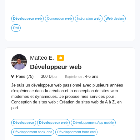
Développeur
web
Conception
web
Intégration
web
Web
design
Divi
Matteo E.
Développeur
web
Paris (75) 300 €
4-6 ans
/jour
Expérience :
Je suis un développeur web passionné avec plusieurs années
d'expérience dans la création et la conception de sites web
modernes et dynamiques. Je propose mes services pour :
Conception de sites web : Création de sites web de A à Z, en
part...
Développeur
Développeur
web
Développement App mobile
Développement back-end
Développement front-end