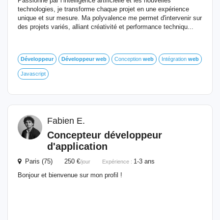
Passionné par l’intelligence artificielle et les nouvelles
technologies, je transforme chaque projet en une expérience
unique et sur mesure. Ma polyvalence me permet d'intervenir sur
des projets variés, alliant créativité et performance techniqu...
Développeur
Développeur
web
Conception
web
Intégration
web
Javascript
Fabien E.
Concepteur
développeur
d'application
Paris (75) 250 €
1-3 ans
/jour
Expérience :
Bonjour et bienvenue sur mon profil !