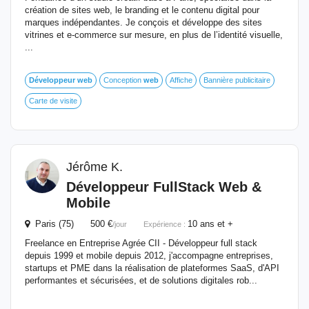
création de sites web, le branding et le contenu digital pour
marques indépendantes. Je conçois et développe des sites
vitrines et e-commerce sur mesure, en plus de l’identité visuelle,
...
Développeur
web
Conception
web
Affiche
Bannière publicitaire
Carte de visite
Jérôme K.
Développeur
FullStack
Web
&
Mobile
Paris (75) 500 €
10 ans et +
/jour
Expérience :
Freelance en Entreprise Agrée CII - Développeur full stack
depuis 1999 et mobile depuis 2012, j'accompagne entreprises,
startups et PME dans la réalisation de plateformes SaaS, d'API
performantes et sécurisées, et de solutions digitales rob...