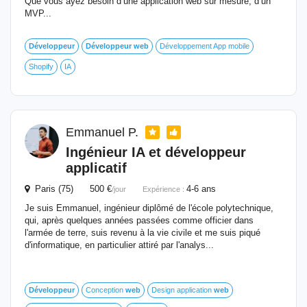
Que vous ayez besoin d’une application web sur mesure, d’un
MVP...
Développeur
Développeur
web
Développement App mobile
Shopify
IA
Emmanuel P.
Ingénieur IA et
développeur
applicatif
Paris (75) 500 €
4-6 ans
/jour
Expérience :
Je suis Emmanuel, ingénieur diplômé de l'école polytechnique,
qui, après quelques années passées comme officier dans
l'armée de terre, suis revenu à la vie civile et me suis piqué
d'informatique, en particulier attiré par l'analys...
Développeur
Conception
web
Design application
web