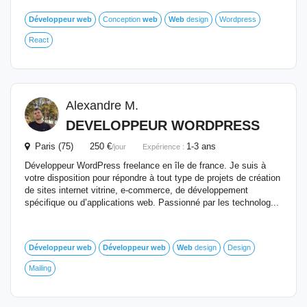
Développeur
web
Conception
web
Web
design
Wordpress
React
Alexandre M.
DEVELOPPEUR WORDPRESS
Paris (75) 250 €
1-3 ans
/jour
Expérience :
Développeur WordPress freelance en île de france. Je suis à
votre disposition pour répondre à tout type de projets de création
de sites internet vitrine, e-commerce, de développement
spécifique ou d’applications web. Passionné par les technolog...
Développeur
web
Développeur
web
Web
design
Design
Mailing