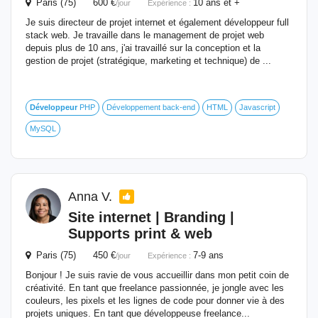
Paris (75) 600 €
10 ans et +
/jour
Expérience :
Je suis directeur de projet internet et également développeur full
stack web. Je travaille dans le management de projet web
depuis plus de 10 ans, j'ai travaillé sur la conception et la
gestion de projet (stratégique, marketing et technique) de ...
Développeur
PHP
Développement back-end
HTML
Javascript
MySQL
Anna V.
Site internet | Branding |
Supports print &
web
Paris (75) 450 €
7-9 ans
/jour
Expérience :
Bonjour ! Je suis ravie de vous accueillir dans mon petit coin de
créativité. En tant que freelance passionnée, je jongle avec les
couleurs, les pixels et les lignes de code pour donner vie à des
projets uniques. En tant que développeuse freelance...