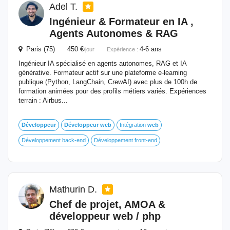
Adel T.
Ingénieur & Formateur en IA ,
Agents Autonomes & RAG
Paris (75) 450 €
4-6 ans
/jour
Expérience :
Ingénieur IA spécialisé en agents autonomes, RAG et IA
générative. Formateur actif sur une plateforme e-learning
publique (Python, LangChain, CrewAI) avec plus de 100h de
formation animées pour des profils métiers variés. Expériences
terrain : Airbus...
Développeur
Développeur
web
Intégration
web
Développement back-end
Développement front-end
Mathurin D.
Chef de projet, AMOA &
développeur
web
/ php