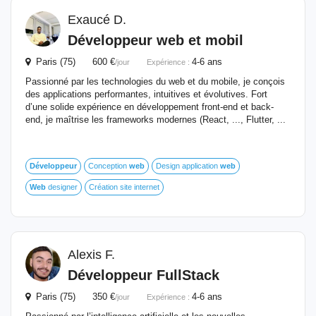
Exaucé D.
Développeur
web
et mobil
Paris (75) 600 €
4-6 ans
/jour
Expérience :
Passionné par les technologies du web et du mobile, je conçois
des applications performantes, intuitives et évolutives. Fort
d’une solide expérience en développement front-end et back-
end, je maîtrise les frameworks modernes (React, ..., Flutter, ...
Développeur
Conception
web
Design application
web
Web
designer
Création site internet
Alexis F.
Développeur
FullStack
Paris (75) 350 €
4-6 ans
/jour
Expérience :