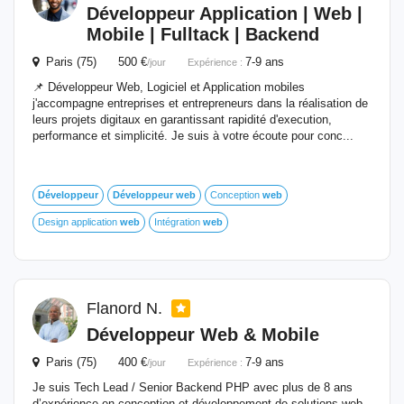
Développeur
Application |
Web
|
Mobile | Fulltack | Backend
Paris (75) 500 €
7-9 ans
/jour
Expérience :
📌 Développeur Web, Logiciel et Application mobiles
j'accompagne entreprises et entrepreneurs dans la réalisation de
leurs projets digitaux en garantissant rapidité d'execution,
performance et simplicité. Je suis à votre écoute pour conc...
Développeur
Développeur
web
Conception
web
Design application
web
Intégration
web
Flanord N.
Développeur
Web
& Mobile
Paris (75) 400 €
7-9 ans
/jour
Expérience :
Je suis Tech Lead / Senior Backend PHP avec plus de 8 ans
d’expérience en conception et développement de solutions web