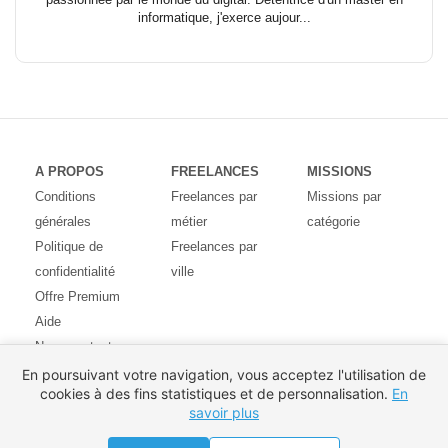
informatique, j'exerce aujour...
A PROPOS
FREELANCES
MISSIONS
Conditions
Freelances par
Missions par
générales
métier
catégorie
Politique de
Freelances par
confidentialité
ville
Offre Premium
Aide
Nous contacter
Avis des
En poursuivant votre navigation, vous acceptez l'utilisation de
cookies à des fins statistiques et de personnalisation.
En
utilisateurs
savoir plus
Partenaires
Pays