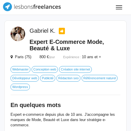
Toggle
navigat
Gabriel K.
Expert E-Commerce Mode,
Beauté & Luxe
Paris (75) 800 €
10 ans et +
/jour
Expérience :
Webmaster
Conception web
Création site internet
Développeur web
Publicité
Rédaction seo
Référencement naturel
Wordpress
En quelques mots
Expert e-commerce depuis plus de 10 ans. J'accompagne les
marques de Mode, Beauté et Luxe dans leur stratégie e-
commerce.