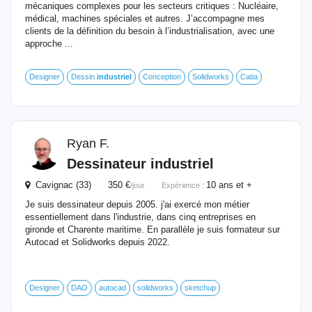
mécaniques complexes pour les secteurs critiques : Nucléaire,
médical, machines spéciales et autres. J’accompagne mes
clients de la définition du besoin à l’industrialisation, avec une
approche ...
Designer
Dessin
industriel
Conception
Solidworks
Catia
Ryan F.
Dessinateur
industriel
Cavignac (33) 350 €
10 ans et +
/jour
Expérience :
Je suis dessinateur depuis 2005. j'ai exercé mon métier
essentiellement dans l'industrie, dans cinq entreprises en
gironde et Charente maritime. En parallèle je suis formateur sur
Autocad et Solidworks depuis 2022.
Designer
DAO
autocad
solidworks
sketchup