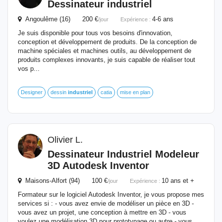
Dessinateur
industriel
Angoulême (16) 200 €
4-6 ans
/jour
Expérience :
Je suis disponible pour tous vos besoins d'innovation,
conception et développement de produits. De la conception de
machine spéciales et machines outils, au développement de
produits complexes innovants, je suis capable de réaliser tout
vos p...
Designer
dessin
industriel
catia
mise en plan
Olivier L.
Dessinateur
Industriel
Modeleur
3D Autodesk Inventor
Maisons-Alfort (94) 100 €
10 ans et +
/jour
Expérience :
Formateur sur le logiciel Autodesk Inventor, je vous propose mes
services si : - vous avez envie de modéliser un pièce en 3D -
vous avez un projet, une conception à mettre en 3D - vous
voulez une modélisation 3D pour prototypage ou autre - vous...