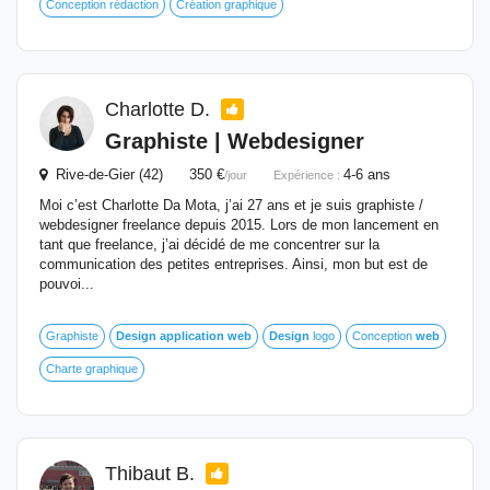
Conception rédaction
Création graphique
Charlotte D.
Graphiste | Webdesigner
Rive-de-Gier (42) 350 €
4-6 ans
/jour
Expérience :
Moi c’est Charlotte Da Mota, j’ai 27 ans et je suis graphiste /
webdesigner freelance depuis 2015. Lors de mon lancement en
tant que freelance, j’ai décidé de me concentrer sur la
communication des petites entreprises. Ainsi, mon but est de
pouvoi...
Graphiste
Design
application
web
Design
logo
Conception
web
Charte graphique
Thibaut B.