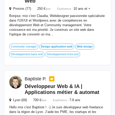
Web
Provins (77) 250 €
10 ans et +
/jour
Expérience :
Bonjour, moi c'est Claudia, Webdesigner passionnée spécialisée
dans l'UX/UI et Wordpress avec de compétences en
développement Web et Community management. Votre
croissance est ma priorité. Je construis un site web dans
l'optique de convertir un ma...
Community manager
Design
application
web
Web
design
Développement back-end
Développement front-end
Baptiste P.
Développeur
Web
& IA |
Applications métier & automat
Lyon (69) 700 €
7-9 ans
/jour
Expérience :
Hello moi c'est Baptiste ! :-) Je suis développeur web freelance
dans la région de Lyon. J’aide les PME, les startups et les