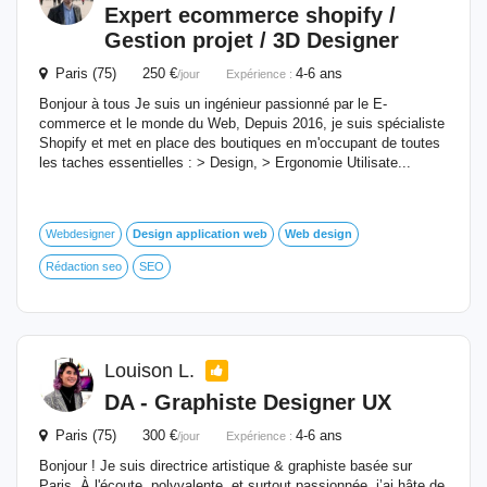
Expert ecommerce shopify /
Gestion projet / 3D Designer
Paris (75) 250 €
4-6 ans
/jour
Expérience :
Bonjour à tous Je suis un ingénieur passionné par le E-
commerce et le monde du Web, Depuis 2016, je suis spécialiste
Shopify et met en place des boutiques en m'occupant de toutes
les taches essentielles : > Design, > Ergonomie Utilisate...
Webdesigner
Design
application
web
Web
design
Rédaction seo
SEO
Louison L.
DA - Graphiste Designer UX
Paris (75) 300 €
4-6 ans
/jour
Expérience :
Bonjour ! Je suis directrice artistique & graphiste basée sur
Paris. À l'écoute, polyvalente, et surtout passionnée, j’ai hâte de