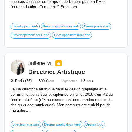
agences à gagner du temps et de l'argent grâce à l'IA et
l'automatisation. Comment ? En autom...
Développeur
web
Design
application
web
Développeur
web
Développement back-end
Développement front-end
Juliette M.
Directrice Artistique
Paris (75) 300 €
1-3 ans
/jour
Expérience :
Jeune directrice artistique dans le design graphique et la
communication visuelle, diplômée en juillet 2018 d'un M2 de
l'école Intuit' lab (n°5 au classement des grandes écoles de
design et communication). Mon parcours est enrichi par de
multiples...
Directeur artistique
Design
application
web
Design
logo