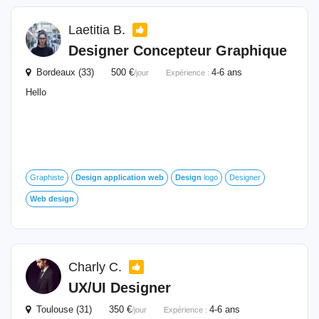
Laetitia B.
Designer Concepteur Graphique
Bordeaux (33) 500 €
4-6 ans
/jour
Expérience :
Hello
Graphiste
Design
application
web
Design
logo
Designer
Web
design
Charly C.
UX/UI Designer
Toulouse (31) 350 €
4-6 ans
/jour
Expérience :