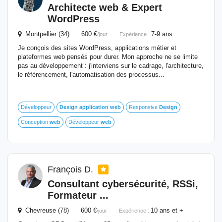
Architecte
web
& Expert
WordPress
Montpellier (34) 600 €
7-9 ans
/jour
Expérience :
Je conçois des sites WordPress, applications métier et
plateformes web pensés pour durer. Mon approche ne se limite
pas au développement : j'interviens sur le cadrage, l'architecture,
le référencement, l'automatisation des processus...
Développeur
Design
application
web
Responsive
Design
Conception
web
Développeur
web
François D.
Consultant cybersécurité, RSSi,
Formateur ...
Chevreuse (78) 600 €
10 ans et +
/jour
Expérience :