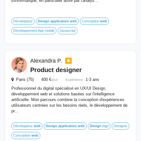
d'informatique, en particulier attiré par l'analys...
Développeur
Design
application
web
Conception
web
Développement App mobile
Javascript
Alexandra P.
Product designer
Paris (75) 400 €
1-3 ans
/jour
Expérience :
Professionnel du digital spécialisé en UX/UI Design,
développement web et solutions basées sur l'intelligence
artificielle. Mon parcours combine la conception d'expériences
utilisateurs centrées sur les besoins réels, le développement de
pr...
Développeur
web
Design
application
web
Design
logo
Designer
Conception
web