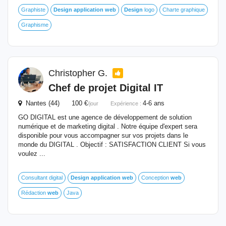
Graphiste
Design
application
web
Design
logo
Charte graphique
Graphisme
Christopher G.
Chef de projet Digital IT
Nantes (44) 100 €
4-6 ans
/jour
Expérience :
GO DIGITAL est une agence de développement de solution
numérique et de marketing digital . Notre équipe d'expert sera
disponible pour vous accompagner sur vos projets dans le
monde du DIGITAL . Objectif : SATISFACTION CLIENT Si vous
voulez ...
Consultant digital
Design
application
web
Conception
web
Rédaction
web
Java