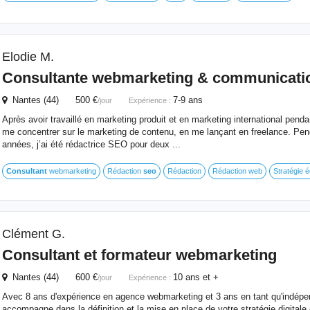
Elodie M.
Consultante webmarketing & communicati
Nantes (44) 500 €
7-9 ans
/jour
Expérience :
Après avoir travaillé en marketing produit et en marketing international pendan
me concentrer sur le marketing de contenu, en me lançant en freelance. Pend
années, j’ai été rédactrice SEO pour deux ...
Consultant
webmarketing
Rédaction
seo
Rédaction
Rédaction web
Stratégie éd
Clément G.
Consultant
et formateur webmarketing
Nantes (44) 600 €
10 ans et +
/jour
Expérience :
Avec 8 ans d'expérience en agence webmarketing et 3 ans en tant qu'indépe
accompagne dans la définition et la mise en place de votre stratégie digitale e