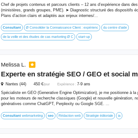
Chef de projets contenus et parcours clients – 12 ans d’expérience dans de
(ministères, grands groupes, PME). ➤ Diagnostic structuré des dispositifs éd
Plans d’action clairs et adaptés aux enjeux internes/...
Consultant
Ø Consolider la Connaissance Client : expérienc
du centre d’aide
de la veille et des études de cas marketing Ø C
start-up
Melissa L.
Experte en stratégie
SEO
/ GEO et social m
Nantes (44) 450 €
7-9 ans
/jour
Expérience :
Spécialiste en GEO (Generative Engine Optimization), je me positionne à la p
pour les moteurs de recherche classiques (Google) et nouvelle génération, 
génératives comme ChatGPT, Perplexity ou Google SGE. ...
Consultant
webmarketing
seo
Rédaction web
Stratégie éditoriale
ia