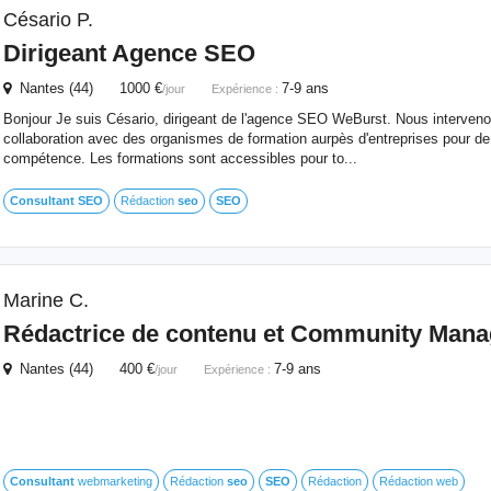
Césario P.
Dirigeant Agence
SEO
Nantes (44) 1000 €
7-9 ans
/jour
Expérience :
Bonjour Je suis Césario, dirigeant de l'agence SEO WeBurst. Nous interveno
collaboration avec des organismes de formation aurpès d'entreprises pour d
compétence. Les formations sont accessibles pour to...
Consultant
SEO
Rédaction
seo
SEO
Marine C.
Rédactrice de contenu et Community Mana
Nantes (44) 400 €
7-9 ans
/jour
Expérience :
Consultant
webmarketing
Rédaction
seo
SEO
Rédaction
Rédaction web