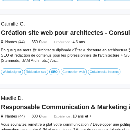
Camille C.
Création site web pour architectes -
Consul
Nantes (44) 350 €
4-6 ans
/jour
Expérience :
En quelques mots 🏗 Architecte diplômée d'État & docteure en architecture 
SEO et rédaction de contenus pour les professionnels de l'architecture ⭐️ 5/5
(Sammode, BAM Archi, etc.) Arc...
Webdesigner
Rédaction
seo
SEO
Conception web
Création site internet
Maëlle D.
Responsable Communication & Marketing 
Nantes (44) 800 €
10 ans et +
/jour
Expérience :
Vous souhaitez remettre à plat votre communication ? Développer une polit
adéquation avec votre ADN et vos valeurs ? Attirer de nouveaux talents et v