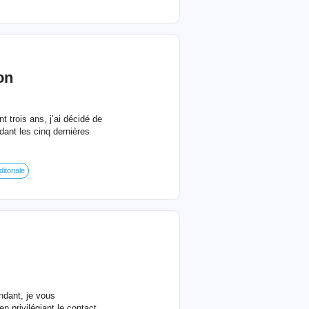
on
t trois ans, j’ai décidé de
ant les cinq dernières
itoriale
ndant, je vous
n privilégiant le contact