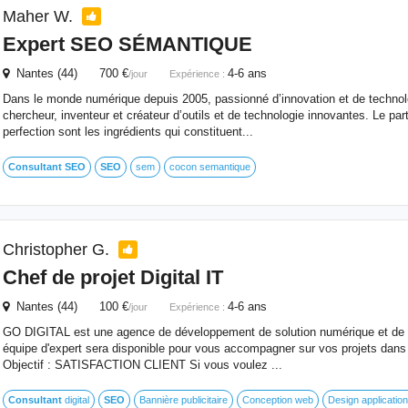
Maher W.
Expert
SEO
SÉMANTIQUE
Nantes (44) 700 €
4-6 ans
/jour
Expérience :
Dans le monde numérique depuis 2005, passionné d’innovation et de technol
chercheur, inventeur et créateur d’outils et de technologie innovantes. Le parta
perfection sont les ingrédients qui constituent...
Consultant
SEO
SEO
sem
cocon semantique
Christopher G.
Chef de projet Digital IT
Nantes (44) 100 €
4-6 ans
/jour
Expérience :
GO DIGITAL est une agence de développement de solution numérique et de ma
équipe d'expert sera disponible pour vous accompagner sur vos projets dan
Objectif : SATISFACTION CLIENT Si vous voulez ...
Consultant
digital
SEO
Bannière publicitaire
Conception web
Design applicatio