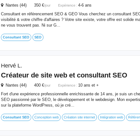
Nantes (44) 350 €
4-6 ans
/jour
Expérience :
Consultant en référencement SEO & GEO Vous cherchez un consultant SEO
visibilité & votre chiffre d'affaires ? Votre site existe, votre offre est solide m
ne vous trouvent pas. Ni sur G...
Consultant
SEO
SEO
Hervé L.
Créateur de site web et
consultant
SEO
Nantes (44) 400 €
10 ans et +
/jour
Expérience :
Fort d'une expérience professionnelle enrichissante de 14 ans, je suis un che
SEO passionné par le SEO, le développement et le webdesign. Mon expertise
sur la plateforme WordPress, où je cré...
Consultant
SEO
Conception web
Création site internet
Intégration web
Référen