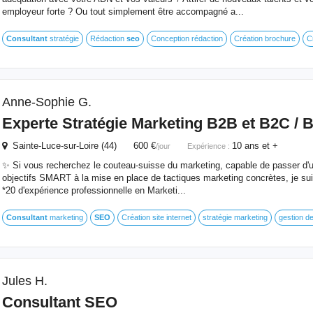
employeur forte ? Ou tout simplement être accompagné a...
Consultant
stratégie
Rédaction
seo
Conception rédaction
Création brochure
C
Anne-Sophie G.
Experte Stratégie Marketing B2B et B2C / 
Sainte-Luce-sur-Loire (44) 600 €
10 ans et +
/jour
Expérience :
✨ Si vous recherchez le couteau-suisse du marketing, capable de passer d'u
objectifs SMART à la mise en place de tactiques marketing concrètes, je suis 
*20 d'expérience professionnelle en Marketi...
Consultant
marketing
SEO
Création site internet
stratégie marketing
gestion de
Jules H.
Consultant
SEO