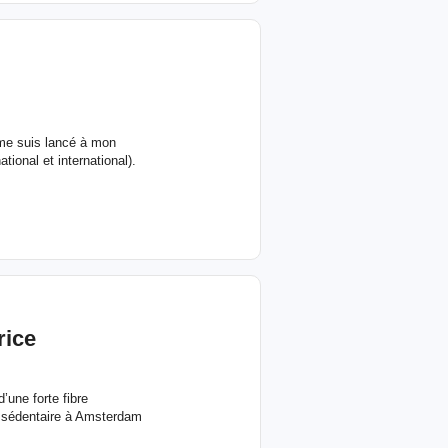
 me suis lancé à mon
ional et international).
rice
une forte fibre
ie sédentaire à Amsterdam