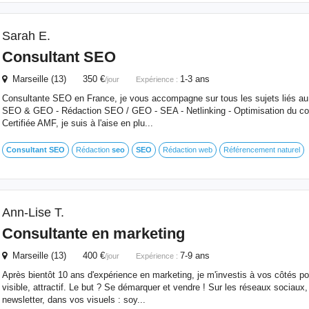
Sarah E.
Consultant
SEO
Marseille (13) 350 €
1-3 ans
/jour
Expérience :
Consultante SEO en France, je vous accompagne sur tous les sujets liés a
SEO & GEO - Rédaction SEO / GEO - SEA - Netlinking - Optimisation du c
Certifiée AMF, je suis à l'aise en plu...
Consultant
SEO
Rédaction
seo
SEO
Rédaction web
Référencement naturel
Ann-Lise T.
Consultante en marketing
Marseille (13) 400 €
7-9 ans
/jour
Expérience :
Après bientôt 10 ans d'expérience en marketing, je m'investis à vos côtés pou
visible, attractif. Le but ? Se démarquer et vendre ! Sur les réseaux sociaux,
newsletter, dans vos visuels : soy...