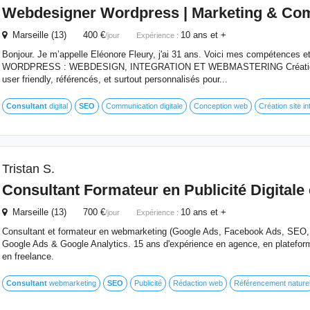
Webdesigner Wordpress | Marketing & Com 
Marseille (13) 400 €
10 ans et +
/jour
Expérience :
Bonjour. Je m’appelle Eléonore Fleury, j'ai 31 ans. Voici mes compétences et
WORDPRESS : WEBDESIGN, INTEGRATION ET WEBMASTERING Création de
user friendly, référencés, et surtout personnalisés pour...
Consultant
digital
SEO
Communication digitale
Conception web
Création site in
Tristan S.
Consultant
Formateur en Publicité Digitale
Marseille (13) 700 €
10 ans et +
/jour
Expérience :
Consultant et formateur en webmarketing (Google Ads, Facebook Ads, SEO, affi
Google Ads & Google Analytics. 15 ans d'expérience en agence, en plateforme d
en freelance.
Consultant
webmarketing
SEO
Publicité
Rédaction web
Référencement nature