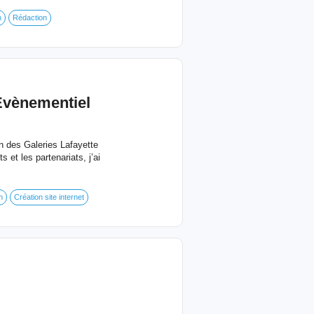
n
Rédaction
Evènementiel
n des Galeries Lafayette
et les partenariats, j’ai
n
Création site internet