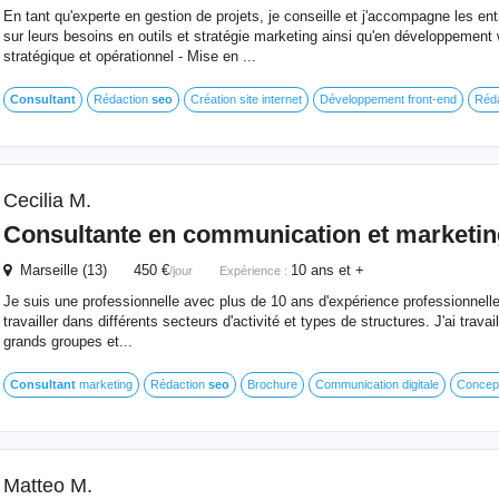
En tant qu'experte en gestion de projets, je conseille et j'accompagne les ent
sur leurs besoins en outils et stratégie marketing ainsi qu'en développement 
stratégique et opérationnel - Mise en ...
Consultant
Rédaction
seo
Création site internet
Développement front-end
Réda
Cecilia M.
Consultante en communication et marketing
Marseille (13) 450 €
10 ans et +
/jour
Expérience :
Je suis une professionnelle avec plus de 10 ans d'expérience professionnelle. 
travailler dans différents secteurs d'activité et types de structures. J'ai trava
grands groupes et...
Consultant
marketing
Rédaction
seo
Brochure
Communication digitale
Concept
Matteo M.