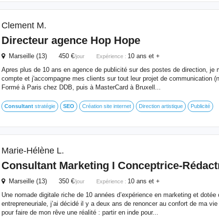
Clement M.
Directeur agence Hop Hope
Marseille (13) 450 €
10 ans et +
/jour
Expérience :
Apres plus de 10 ans en agence de publicité sur des postes de direction, je
compte et j'accompagne mes clients sur tout leur projet de communication (nat
Formé à Paris chez DDB, puis à MasterCard à Bruxell...
Consultant
stratégie
SEO
Création site internet
Direction artistique
Publicité
Marie-Hélène L.
Consultant
Marketing I Conceptrice-Rédact
Marseille (13) 350 €
10 ans et +
/jour
Expérience :
Une nomade digitale riche de 10 années d’expérience en marketing et dotée d’
entrepreneuriale, j’ai décidé il y a deux ans de renoncer au confort de ma v
pour faire de mon rêve une réalité : partir en inde pour...