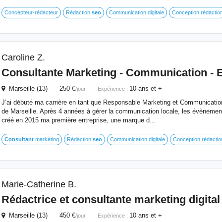
Concepteur-rédacteur
Rédaction
seo
Communication digitale
Conception rédactio
Caroline Z.
Consultante Marketing - Communication - 
Marseille (13) 250 €
10 ans et +
/jour
Expérience :
J’ai débuté ma carrière en tant que Responsable Marketing et Communicatio
de Marseille. Après 4 années à gérer la communication locale, les évènements 
créé en 2015 ma première entreprise, une marque d...
Consultant
marketing
Rédaction
seo
Communication digitale
Conception rédactio
Marie-Catherine B.
Rédactrice et consultante marketing digital
Marseille (13) 450 €
10 ans et +
/jour
Expérience :