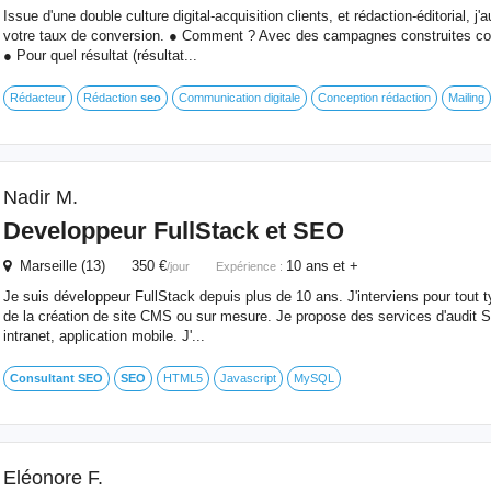
Issue d'une double culture digital-acquisition clients, et rédaction-éditorial, j'
votre taux de conversion. ● Comment ? Avec des campagnes construites 
● Pour quel résultat (résultat...
Rédacteur
Rédaction
seo
Communication digitale
Conception rédaction
Mailing
Nadir M.
Developpeur FullStack et
SEO
Marseille (13) 350 €
10 ans et +
/jour
Expérience :
Je suis développeur FullStack depuis plus de 10 ans. J'interviens pour tout t
de la création de site CMS ou sur mesure. Je propose des services d'audi
intranet, application mobile. J'...
Consultant
SEO
SEO
HTML5
Javascript
MySQL
Eléonore F.