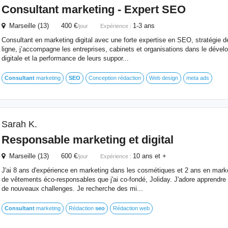
Consultant
marketing - Expert
SEO
Marseille (13) 400 €
1-3 ans
/jour
Expérience :
Consultant en marketing digital avec une forte expertise en SEO, stratégie d
ligne, j’accompagne les entreprises, cabinets et organisations dans le dévelo
digitale et la performance de leurs suppor...
Consultant
marketing
SEO
Conception rédaction
Web design
meta ads
Sarah K.
Responsable marketing et digital
Marseille (13) 600 €
10 ans et +
/jour
Expérience :
J'ai 8 ans d'expérience en marketing dans les cosmétiques et 2 ans en marke
de vêtements éco-responsables que j'ai co-fondé, Joliday. J'adore apprendre 
de nouveaux challenges. Je recherche des mi...
Consultant
marketing
Rédaction
seo
Rédaction web