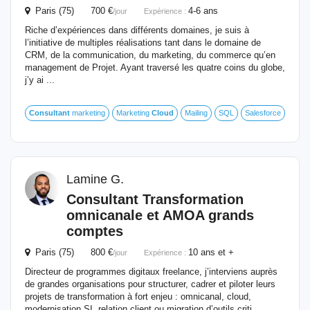
Paris (75) 700 €
4-6 ans
/jour
Expérience :
Riche d’expériences dans différents domaines, je suis à
l’initiative de multiples réalisations tant dans le domaine de
CRM, de la communication, du marketing, du commerce qu’en
management de Projet. Ayant traversé les quatre coins du globe,
j’y ai ...
Consultant
marketing
Marketing
Cloud
Mailing
SQL
Salesforce
Lamine G.
Consultant
Transformation
omnicanale et AMOA grands
comptes
Paris (75) 800 €
10 ans et +
/jour
Expérience :
Directeur de programmes digitaux freelance, j’interviens auprès
de grandes organisations pour structurer, cadrer et piloter leurs
projets de transformation à fort enjeu : omnicanal, cloud,
modernisation SI, relation client ou migration d’outils criti...