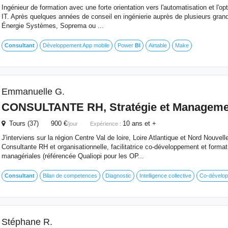
Ingénieur de formation avec une forte orientation vers l'automatisation et l'o
IT. Après quelques années de conseil en ingénierie auprès de plusieurs gran
Énergie Systèmes, Soprema ou ...
Consultant
Développement App mobile
Power
BI
Airtable
Make
Emmanuelle G.
CONSULTANTE RH, Stratégie et Managemen
Tours (37) 900 €
10 ans et +
/jour
Expérience :
J'interviens sur la région Centre Val de loire, Loire Atlantique et Nord Nouvell
Consultante RH et organisationnelle, facilitatrice co-développement et formatr
managériales (référencée Qualiopi pour les OP...
Consultant
Bilan de competences
Diagnostic
Intelligence collective
Co-dévelo
Stéphane R.