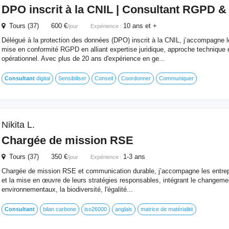
DPO inscrit à la CNIL |
Consultant
RGPD & C
Tours (37) 600 €
10 ans et +
/jour
Expérience :
Délégué à la protection des données (DPO) inscrit à la CNIL, j’accompagne l
mise en conformité RGPD en alliant expertise juridique, approche technique
opérationnel. Avec plus de 20 ans d'expérience en ge...
Consultant
digital
Sensibiliser
Conseil
Coordonner
Communiquer
Nikita L.
Chargée de mission RSE
Tours (37) 350 €
1-3 ans
/jour
Expérience :
Chargée de mission RSE et communication durable, j’accompagne les entrepr
et la mise en œuvre de leurs stratégies responsables, intégrant le changemen
environnementaux, la biodiversité, l'égalité...
Consultant
bilan carbone
iso26000
anglais
matrice de matérialité