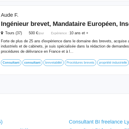
Aude F.
Ingénieur brevet, Mandataire Européen, Inscr
Tours (37) 500 €
10 ans et +
/jour
Expérience :
Forte de plus de 25 ans d'expérience dans le domaine des brevets, acquise 
industriels et de cabinets, je suis spécialisée dans la rédaction de demandes 
procédures de délivrance en France et à l...
Consultant
consultant
brevetabilité
Procédures brevets
propriété industrielle
5)
Consultant BI freelance L