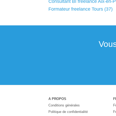
Consultant BI freelance Aix-en-
Formateur freelance Tours (37)
Vous
A PROPOS
F
Conditions générales
F
Politique de confidentialité
F