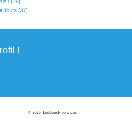
isir (78)
ce Tours (37)
fil !
© 2026 LesBonsFreelances