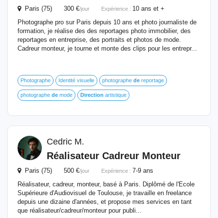
Paris (75) 300 €
10 ans et +
/jour
Expérience :
Photographe pro sur Paris depuis 10 ans et photo journaliste de
formation, je réalise des des reportages photo immobilier, des
reportages en entreprise, des portraits et photos de mode.
Cadreur monteur, je tourne et monte des clips pour les entrepr...
Photographe
Identité visuelle
photographe
de
reportage
photographe
de
mode
Direction
artistique
Cedric M.
Réalisateur Cadreur Monteur
Paris (75) 500 €
7-9 ans
/jour
Expérience :
Réalisateur, cadreur, monteur, basé à Paris. Diplômé de l'Ecole
Supérieure d'Audiovisuel de Toulouse, je travaille en freelance
depuis une dizaine d'années, et propose mes services en tant
que réalisateur/cadreur/monteur pour publi...