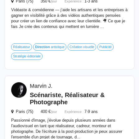
Paris (75) 350 €
1-3 ans
/jour
Expérience :
Vidéaste & comédienne — j’aide les artisans et les entreprises à
gagner en visibilité grâce à des vidéos authentiques pensées
pour créer un lien de confiance avec leur clientèle. 🎥 Ce que je
fais Je crée des contenus qui mettent en lumière ...
Réalisateur
Direction
artistique
Création visuelle
Publicité
Stratégie éditoriale
Marvin J.
Scénariste, Réalisateur &
Photographe
Paris (75) 400 €
7-9 ans
/jour
Expérience :
Passionné d'image, j'évolue depuis plusieurs années dans
l'audiovisuel en tant que réalisateur, cadreur, monteur et
photographe. De l'écriture à la post-production je peux assurer
l'ensemble d'un projet de tournage, d...