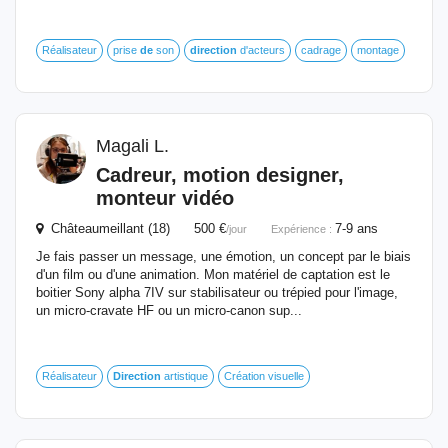
Réalisateur
prise
de
son
direction
d'acteurs
cadrage
montage
Magali L.
Cadreur, motion designer,
monteur vidéo
Châteaumeillant (18) 500 €
7-9 ans
/jour
Expérience :
Je fais passer un message, une émotion, un concept par le biais
d'un film ou d'une animation. Mon matériel de captation est le
boitier Sony alpha 7IV sur stabilisateur ou trépied pour l'image,
un micro-cravate HF ou un micro-canon sup...
Réalisateur
Direction
artistique
Création visuelle