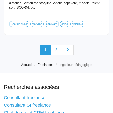
distance). Articulate storyline, Adobe captivate, moodle, talent
soft, SCORM, etc.
Chef de projet
storyline
captivate
office
articulate
1
2
Accueil
Freelances
Ingénieur pédagogique
Recherches associées
Consultant freelance
Consultant SI freelance
Chef de projet CRM freelance