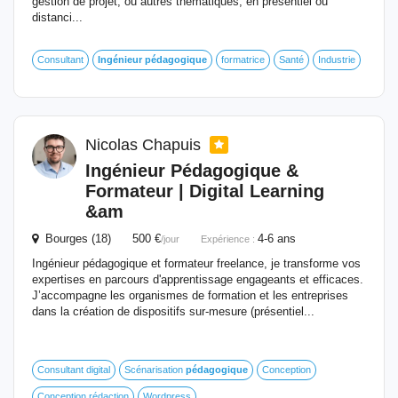
gestion de projet, ou autres thématiques, en présentiel ou
distanci...
Consultant
Ingénieur
pédagogique
formatrice
Santé
Industrie
Nicolas Chapuis
Ingénieur
Pédagogique
&
Formateur | Digital Learning
&am
Bourges (18) 500 €
4-6 ans
/jour
Expérience :
Ingénieur pédagogique et formateur freelance, je transforme vos
expertises en parcours d'apprentissage engageants et efficaces.
J’accompagne les organismes de formation et les entreprises
dans la création de dispositifs sur-mesure (présentiel...
Consultant digital
Scénarisation
pédagogique
Conception
Conception rédaction
Wordpress