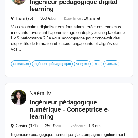
Ingénieur
pédagogique
digital
learning
Paris (75) 350 €
10 ans et +
/jour
Expérience :
Vous souhaitez digitaliser vos formations, créer des contenus
innovants favorisant l’apprentissage ou déployer une plateforme
LMS performante ? Je vous accompagne pour concevoir des
dispositifs de formation efficaces, engageants et alignés sur
vos...
Consultant
Ingénierie
pédagogique
Storyline
Rise
Genially
Naémi M.
Ingénieur
pédagogique
numérique - Conceptrice e-
learning
Gosier (971) 250 €
1-3 ans
/jour
Expérience :
Ingénieure pédagogique numérique, j’accompagne régulièrement