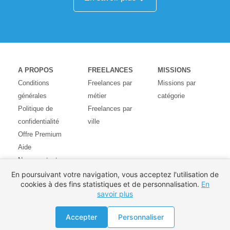
A PROPOS
FREELANCES
MISSIONS
Conditions
Freelances par
Missions par
générales
métier
catégorie
Politique de
Freelances par
confidentialité
ville
Offre Premium
Aide
Nous contacter
Avis des
En poursuivant votre navigation, vous acceptez l'utilisation de
cookies à des fins statistiques et de personnalisation.
En
utilisateurs
savoir plus
Partenaires
Pays
Accepter
Personnaliser