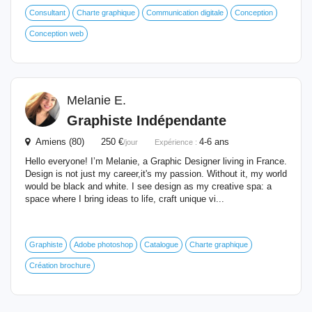
Consultant
Charte graphique
Communication digitale
Conception
Conception web
Melanie E.
Graphiste Indépendante
Amiens (80) 250 €
4-6 ans
/jour
Expérience :
Hello everyone! I’m Melanie, a Graphic Designer living in France.
Design is not just my career,it's my passion. Without it, my world
would be black and white. I see design as my creative spa: a
space where I bring ideas to life, craft unique vi...
Graphiste
Adobe photoshop
Catalogue
Charte graphique
Création brochure