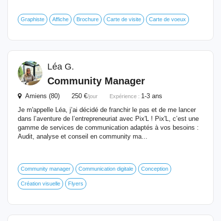
Graphiste
Affiche
Brochure
Carte de visite
Carte de voeux
Léa G.
Community Manager
Amiens (80) 250 €
1-3 ans
/jour
Expérience :
Je m'appelle Léa, j’ai décidé de franchir le pas et de me lancer
dans l’aventure de l’entrepreneuriat avec Pix'L ! Pix'L, c’est une
gamme de services de communication adaptés à vos besoins :
Audit, analyse et conseil en community ma...
Community manager
Communication digitale
Conception
Création visuelle
Flyers