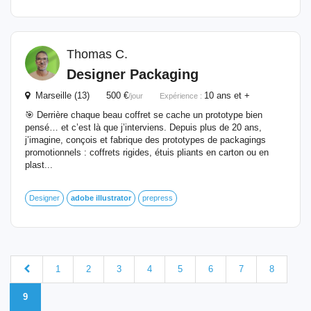
Thomas C.
Designer Packaging
Marseille (13) 500 €
10 ans et +
/jour
Expérience :
🎯 Derrière chaque beau coffret se cache un prototype bien
pensé… et c’est là que j’interviens. Depuis plus de 20 ans,
j’imagine, conçois et fabrique des prototypes de packagings
promotionnels : coffrets rigides, étuis pliants en carton ou en
plast...
Designer
adobe
illustrator
prepress
1
2
3
4
5
6
7
8
9