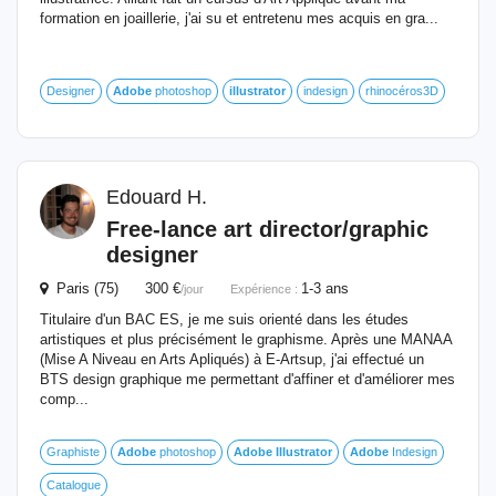
formation en joaillerie, j'ai su et entretenu mes acquis en gra...
Designer
Adobe
photoshop
illustrator
indesign
rhinocéros3D
Edouard H.
Free-lance art director/graphic
designer
Paris (75) 300 €
1-3 ans
/jour
Expérience :
Titulaire d'un BAC ES, je me suis orienté dans les études
artistiques et plus précisément le graphisme. Après une MANAA
(Mise A Niveau en Arts Apliqués) à E-Artsup, j'ai effectué un
BTS design graphique me permettant d'affiner et d'améliorer mes
comp...
Graphiste
Adobe
photoshop
Adobe
Illustrator
Adobe
Indesign
Catalogue