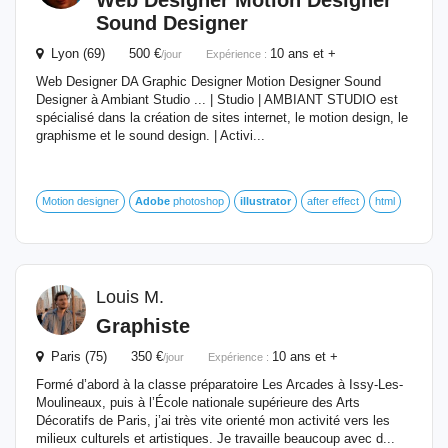
Web Designer Motion Designer
Sound Designer
Lyon (69) 500 €
10 ans et +
/jour
Expérience :
Web Designer DA Graphic Designer Motion Designer Sound
Designer à Ambiant Studio ... | Studio | AMBIANT STUDIO est
spécialisé dans la création de sites internet, le motion design, le
graphisme et le sound design. | Activi...
Motion designer
Adobe
photoshop
illustrator
after effect
html
Louis M.
Graphiste
Paris (75) 350 €
10 ans et +
/jour
Expérience :
Formé d’abord à la classe préparatoire Les Arcades à Issy-Les-
Moulineaux, puis à l’École nationale supérieure des Arts
Décoratifs de Paris, j’ai très vite orienté mon activité vers les
milieux culturels et artistiques. Je travaille beaucoup avec d...