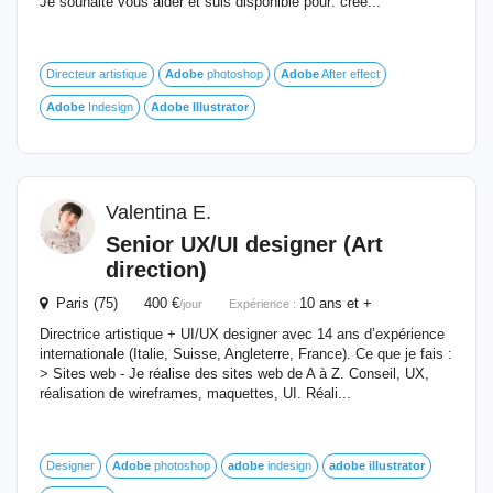
Je souhaite vous aider et suis disponible pour: crée...
Directeur artistique
Adobe
photoshop
Adobe
After effect
Adobe
Indesign
Adobe
Illustrator
Valentina E.
Senior UX/UI designer (Art
direction)
Paris (75) 400 €
10 ans et +
/jour
Expérience :
Directrice artistique + UI/UX designer avec 14 ans d’expérience
internationale (Italie, Suisse, Angleterre, France). Ce que je fais :
> Sites web - Je réalise des sites web de A à Z. Conseil, UX,
réalisation de wireframes, maquettes, UI. Réali...
Designer
Adobe
photoshop
adobe
indesign
adobe
illustrator