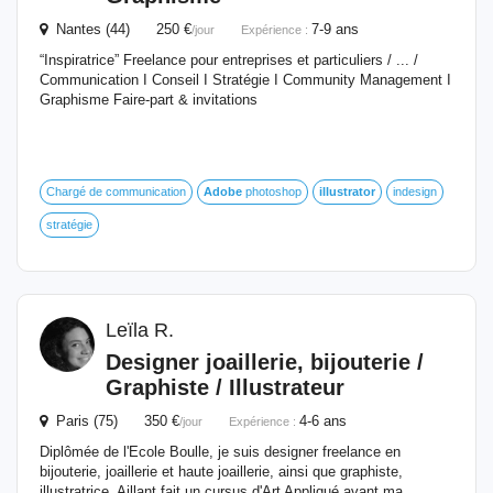
Nantes (44) 250 €
7-9 ans
/jour
Expérience :
“Inspiratrice” Freelance pour entreprises et particuliers / ... /
Communication I Conseil I Stratégie I Community Management I
Graphisme Faire-part & invitations
Chargé de communication
Adobe
photoshop
illustrator
indesign
stratégie
Leïla R.
Designer joaillerie, bijouterie /
Graphiste / Illustrateur
Paris (75) 350 €
4-6 ans
/jour
Expérience :
Diplômée de l'Ecole Boulle, je suis designer freelance en
bijouterie, joaillerie et haute joaillerie, ainsi que graphiste,
illustratrice. Aillant fait un cursus d'Art Appliqué avant ma