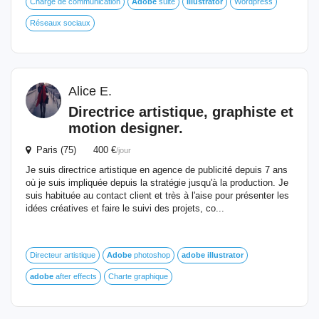
Chargé de communication
Adobe
suite
Illustrator
Wordpress
Réseaux sociaux
Alice E.
Directrice artistique, graphiste et
motion designer.
Paris (75) 400 €
/jour
Je suis directrice artistique en agence de publicité depuis 7 ans
où je suis impliquée depuis la stratégie jusqu'à la production. Je
suis habituée au contact client et très à l'aise pour présenter les
idées créatives et faire le suivi des projets, co...
Directeur artistique
Adobe
photoshop
adobe
illustrator
adobe
after effects
Charte graphique