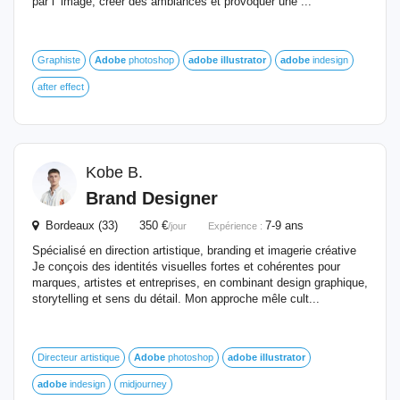
par l’ image, créer des ambiances et provoquer une ...
Graphiste
Adobe
photoshop
adobe
illustrator
adobe
indesign
after effect
Kobe B.
Brand Designer
Bordeaux (33) 350 €
7-9 ans
/jour
Expérience :
Spécialisé en direction artistique, branding et imagerie créative
Je conçois des identités visuelles fortes et cohérentes pour
marques, artistes et entreprises, en combinant design graphique,
storytelling et sens du détail. Mon approche mêle cult...
Directeur artistique
Adobe
photoshop
adobe
illustrator
adobe
indesign
midjourney