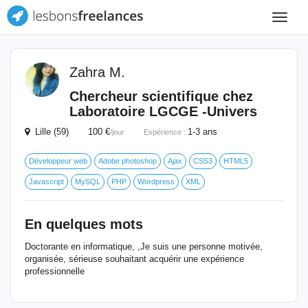
Toggle
navigat
Zahra M.
Chercheur scientifique chez
Laboratoire LGCGE -Univers
Lille (59) 100 €
1-3 ans
/jour
Expérience :
Développeur web
Adobe photoshop
Ajax
CSS3
HTML5
Javascript
MySQL
PHP
Wordpress
XML
En quelques mots
Doctorante en informatique, ,Je suis une personne motivée,
organisée, sérieuse souhaitant acquérir une expérience
professionnelle