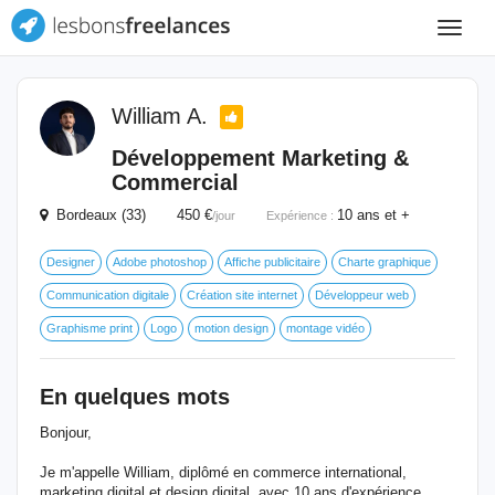
Toggle
navigat
William A.
Développement Marketing &
Commercial
Bordeaux (33) 450 €
10 ans et +
/jour
Expérience :
Designer
Adobe photoshop
Affiche publicitaire
Charte graphique
Communication digitale
Création site internet
Développeur web
Graphisme print
Logo
motion design
montage vidéo
En quelques mots
Bonjour,
Je m'appelle William, diplômé en commerce international,
marketing digital et design digital, avec 10 ans d'expérience