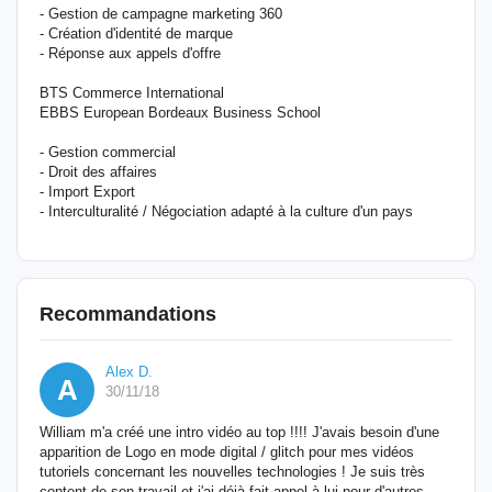
- Gestion de campagne marketing 360
- Création d'identité de marque
- Réponse aux appels d'offre
BTS Commerce International
EBBS European Bordeaux Business School
- Gestion commercial
- Droit des affaires
- Import Export
- Interculturalité / Négociation adapté à la culture d'un pays
Recommandations
Alex D.
A
30/11/18
William m'a créé une intro vidéo au top !!!! J'avais besoin d'une
apparition de Logo en mode digital / glitch pour mes vidéos
tutoriels concernant les nouvelles technologies ! Je suis très
content de son travail et j'ai déjà fait appel à lui pour d'autres