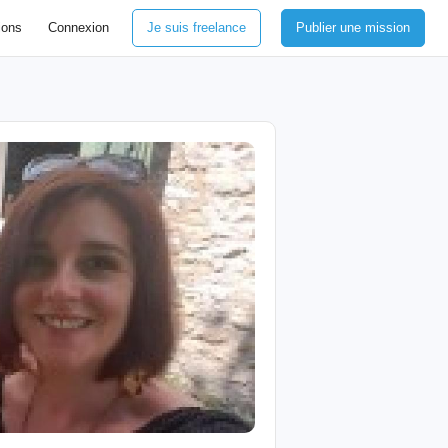
ions
Connexion
Je suis freelance
Publier une mission