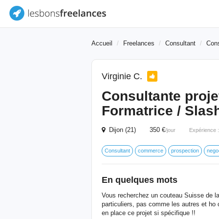
Accueil
Freelances
Consultant
Cons
Virginie C.
Consultante proje
Formatrice / Sla
Dijon (21) 350 €
/jour
Expérience 
Consultant
commerce
prospection
negoc
En quelques mots
Vous recherchez un couteau Suisse de la
particuliers, pas comme les autres et ho
en place ce projet si spécifique !!