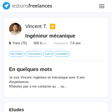
Toggle
navigat
Vincent T.
Ingénieur mécanique
Paris (75) 600 €
7-9 ans
/jour
Expérience :
Secrétaire
Conception
Calcul
simulation
En quelques mots
Je suis Vincent, ingénieur en mécanique avec 8 ans
d'expériences.
N'hésitez pas à me contacter au ... ou ...
Etudes