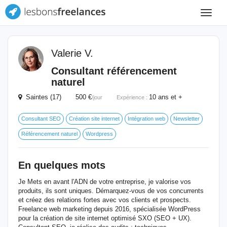
Toggle
navigat
Valerie V.
Consultant référencement
naturel
Saintes (17) 500 €
10 ans et +
/jour
Expérience :
Consultant SEO
Création site internet
Intégration web
Newsletter
Référencement naturel
Wordpress
En quelques mots
Je Mets en avant l'ADN de votre entreprise, je valorise vos
produits, ils sont uniques. Démarquez-vous de vos concurrents
et créez des relations fortes avec vos clients et prospects.
Freelance web marketing depuis 2016, spécialisée WordPress
pour la création de site internet optimisé SXO (SEO + UX).