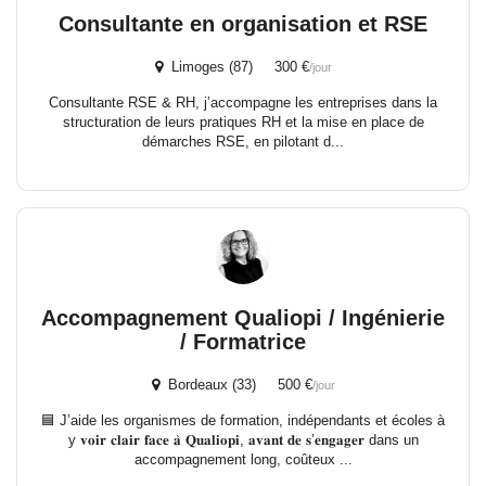
Consultante en organisation et RSE
Limoges (87) 300 €
/jour
Consultante RSE & RH, j’accompagne les entreprises dans la
structuration de leurs pratiques RH et la mise en place de
démarches RSE, en pilotant d...
Accompagnement Qualiopi / Ingénierie
/ Formatrice
Bordeaux (33) 500 €
/jour
🟦 J’aide les organismes de formation, indépendants et écoles à
y 𝐯𝐨𝐢𝐫 𝐜𝐥𝐚𝐢𝐫 𝐟𝐚𝐜𝐞 𝐚̀ 𝐐𝐮𝐚𝐥𝐢𝐨𝐩𝐢, 𝐚𝐯𝐚𝐧𝐭 𝐝𝐞 𝐬’𝐞𝐧𝐠𝐚𝐠𝐞𝐫 dans un
accompagnement long, coûteux ...