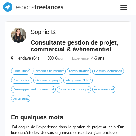
Toggle
navigat
Sophie B.
Consultante gestion de projet,
commercial & événementiel
Hendaye (64) 300 €
4-6 ans
/jour
Expérience :
Consultant
Création site internet
Administration
Gestion facturation
Prospection
Gestion de projet
Integration d'ERP
Developpement commercial
Assistance Juridique
evenementiel
partenariat
En quelques mots
J’ai acquis de l’expérience dans la gestion de projet au sein d’un
bureau d’études. Je suis organisée et réactive, j’aime relever