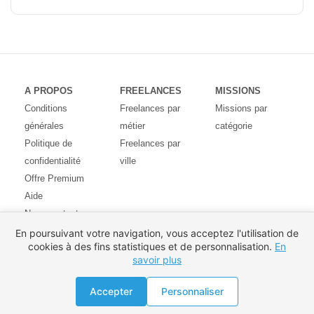
A PROPOS
FREELANCES
MISSIONS
Conditions
Freelances par
Missions par
générales
métier
catégorie
Politique de
Freelances par
confidentialité
ville
Offre Premium
Aide
Nous contacter
Avis des
En poursuivant votre navigation, vous acceptez l'utilisation de
cookies à des fins statistiques et de personnalisation.
En
utilisateurs
savoir plus
Partenaires
Pays
Proposer une mission
Accepter
Personnaliser