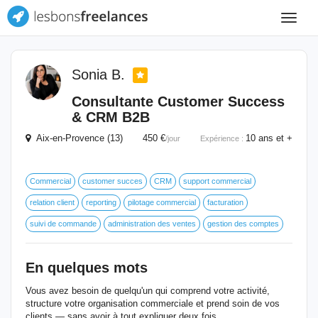
Toggle
navigat
Sonia B.
Consultante Customer Success
& CRM B2B
Aix-en-Provence (13) 450 €
10 ans et +
/jour
Expérience :
Commercial
customer succes
CRM
support commercial
relation client
reporting
pilotage commercial
facturation
suivi de commande
administration des ventes
gestion des comptes
En quelques mots
Vous avez besoin de quelqu'un qui comprend votre activité,
structure votre organisation commerciale et prend soin de vos
clients — sans avoir à tout expliquer deux fois.