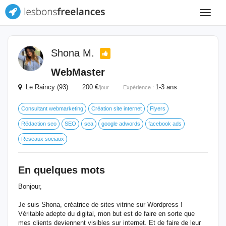
Toggle
navigat
Shona M.
WebMaster
Le Raincy (93) 200 €
1-3 ans
/jour
Expérience :
Consultant webmarketing
Création site internet
Flyers
Rédaction seo
SEO
sea
google adwords
facebook ads
Reseaux sociaux
En quelques mots
Bonjour,
Je suis Shona, créatrice de sites vitrine sur Wordpress !
Véritable adepte du digital, mon but est de faire en sorte que
mes clients deviennent visibles sur internet. Et de faire de leur