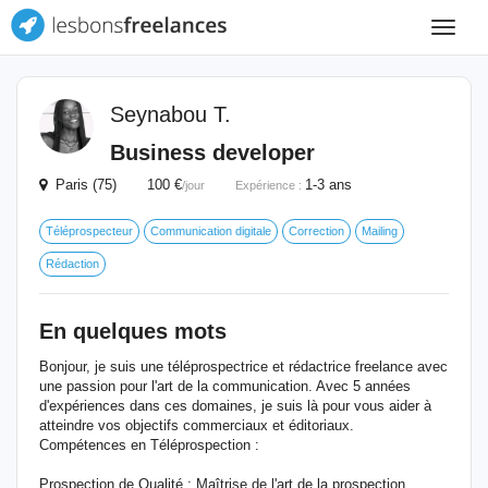
Toggle
navigat
Seynabou T.
Business developer
Paris (75) 100 €
1-3 ans
/jour
Expérience :
Téléprospecteur
Communication digitale
Correction
Mailing
Rédaction
En quelques mots
Bonjour, je suis une téléprospectrice et rédactrice freelance avec
une passion pour l'art de la communication. Avec 5 années
d'expériences dans ces domaines, je suis là pour vous aider à
atteindre vos objectifs commerciaux et éditoriaux.
Compétences en Téléprospection :
Prospection de Qualité : Maîtrise de l'art de la prospection