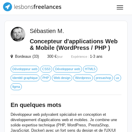
Toggle
navigat
Sébastien M.
Concepteur d'applications Web
& Mobile (WordPress / PHP )
Bordeaux (33) 300 €
1-3 ans
/jour
Expérience :
Développeur web
CSS3
Développeur web
HTML5
Identité graphique
PHP
Web design
Wordpress
presashop
ux
figma
En quelques mots
Développeur web polyvalent spécialisé en conception et
développement d'applications web et mobiles. Je combine une
solide expertise technique (PHP, WordPress, PrestaShop,
JavaScript, Docker) avec un fort sens du design et de l'UX/UI