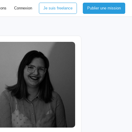
ions
Connexion
Je suis freelance
Publier une mission