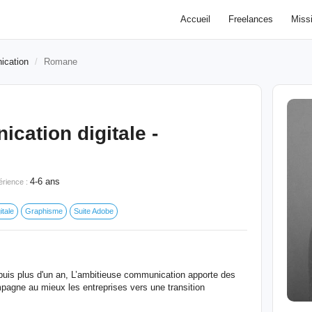
Accueil
Freelances
Miss
ication
Romane
cation digitale -
4-6 ans
érience :
tale
Graphisme
Suite Adobe
epuis plus d'un an, L’ambitieuse communication apporte des
mpagne au mieux les entreprises vers une transition