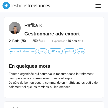
Toggle
navigat
Rafika K.
Gestionnaire adv export
Paris (75) 350 €
10 ans et +
/jour
Expérience :
Assistant administratif
Ruby
SAP sage
pack off
angli
En quelques mots
Femme organisée qui saura vous rassurer dans le traitement
des opérations commerciales France et export.
Je gère de boit en bout la commande en maîtrisant les outils de
paiement tel que les remises ou les crédocs.