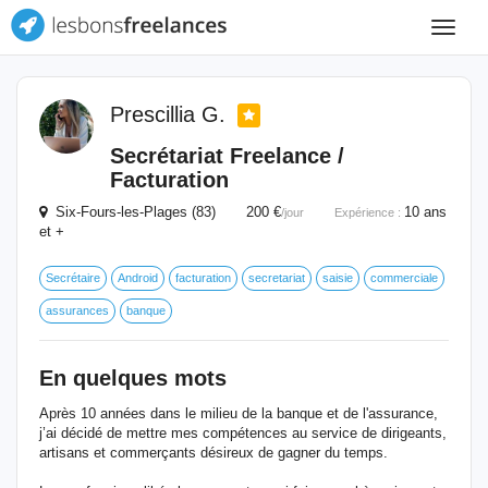
Toggle
navigat
Prescillia G.
Secrétariat Freelance /
Facturation
Six-Fours-les-Plages (83) 200 €
10 ans
/jour
Expérience :
et +
Secrétaire
Android
facturation
secretariat
saisie
commerciale
assurances
banque
En quelques mots
Après 10 années dans le milieu de la banque et de l'assurance,
j’ai décidé de mettre mes compétences au service de dirigeants,
artisans et commerçants désireux de gagner du temps.