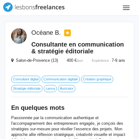
Toggle
navigat
Océane B.
Consultante en communication
& stratégie éditoriale
Salon-de-Provence (13) 400 €
7-9 ans
/jour
Expérience :
Consultant digital
Communication digitale
Création graphique
Stratégie éditoriale
canva
illustrator
En quelques mots
Passionnée par la communication authentique et
l'accompagnement des entrepreneurs engagés, je conçois des
stratégies sur-mesure pour révéler l’essence des projets. Mon
approche allie réflexion stratégique, créativité visuelle et impact