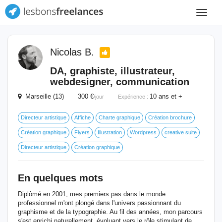
Toggle
navigat
Nicolas B.
DA, graphiste, illustrateur,
webdesigner, communication
Marseille (13) 300 €
10 ans et +
/jour
Expérience :
Directeur artistique
Affiche
Charte graphique
Création brochure
Création graphique
Flyers
Illustration
Wordpress
creative suite
Directeur artistique
Création graphique
En quelques mots
Diplômé en 2001, mes premiers pas dans le monde
professionnel m'ont plongé dans l'univers passionnant du
graphisme et de la typographie. Au fil des années, mon parcours
s'est enrichi naturellement, évoluant vers le rôle stimulant de