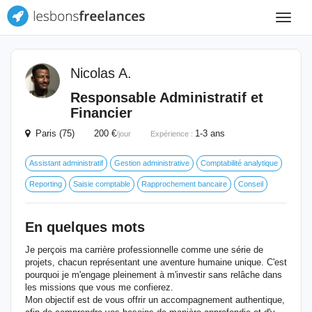
Toggle
navigat
Nicolas A.
Responsable Administratif et
Financier
Paris (75) 200 €
1-3 ans
/jour
Expérience :
Assistant administratif
Gestion administrative
Comptabilité analytique
Reporting
Saisie comptable
Rapprochement bancaire
Conseil
En quelques mots
Je perçois ma carrière professionnelle comme une série de
projets, chacun représentant une aventure humaine unique. C'est
pourquoi je m'engage pleinement à m'investir sans relâche dans
les missions que vous me confierez.
Mon objectif est de vous offrir un accompagnement authentique,