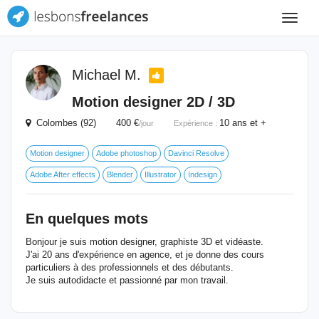
Toggle
navigat
Michael M.
Motion designer 2D / 3D
Colombes (92) 400 €
10 ans et +
/jour
Expérience :
Motion designer
Adobe photoshop
Davinci Resolve
Adobe After effects
Blender
Illustrator
Indesign
En quelques mots
Bonjour je suis motion designer, graphiste 3D et vidéaste.
J'ai 20 ans d'expérience en agence, et je donne des cours
particuliers à des professionnels et des débutants.
Je suis autodidacte et passionné par mon travail.