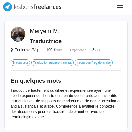
Toggle
navigat
Meryem M.
Traductrice
Toulouse (31) 100 €
1-3 ans
/jour
Expérience :
Traducteur
Traduction anglais-français
traduction fraçais-arabe
En quelques mots
Traductrice hautement qualifiée et expérimentée ayant une
solide expérience de la traduction de documents administratifs
et techniques, de supports de marketing et de communication en
anglais, français et arabe. Compétence à évaluer le contexte
des documents pour les traduire fidèlement et avec une
terminologie exacte.