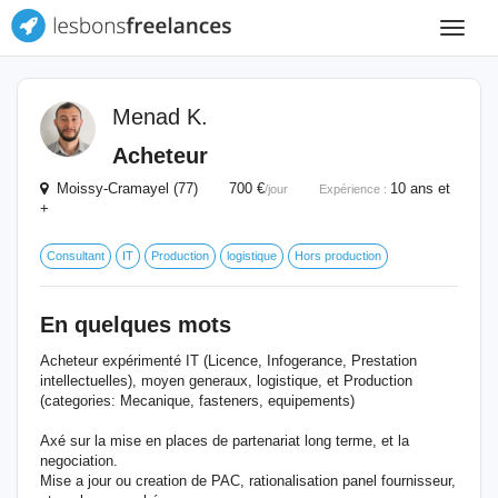
Toggle
navigat
Menad K.
Acheteur
Moissy-Cramayel (77) 700 €
10 ans et
/jour
Expérience :
+
Consultant
IT
Production
logistique
Hors production
En quelques mots
Acheteur expérimenté IT (Licence, Infogerance, Prestation
intellectuelles), moyen generaux, logistique, et Production
(categories: Mecanique, fasteners, equipements)
Axé sur la mise en places de partenariat long terme, et la
negociation.
Mise a jour ou creation de PAC, rationalisation panel fournisseur,