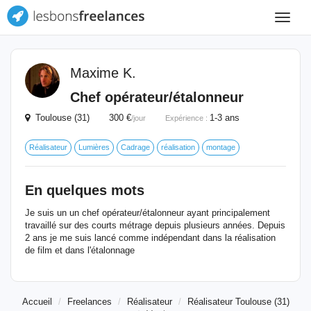
Toggle
navigat
Maxime K.
Chef opérateur/étalonneur
Toulouse (31) 300 €
1-3 ans
/jour
Expérience :
Réalisateur
Lumières
Cadrage
réalisation
montage
En quelques mots
Je suis un un chef opérateur/étalonneur ayant principalement
travaillé sur des courts métrage depuis plusieurs années. Depuis
2 ans je me suis lancé comme indépendant dans la réalisation
de film et dans l'étalonnage
Accueil
Freelances
Réalisateur
Réalisateur Toulouse (31)