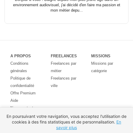
environnement audiovisuel, j'ai décidé d'en faire ma passion et
mon métier depu...
A PROPOS
FREELANCES
MISSIONS
Conditions
Freelances par
Missions par
générales
métier
catégorie
Politique de
Freelances par
confidentialité
ville
Offre Premium
Aide
Nous contacter
Avis des
En poursuivant votre navigation, vous acceptez l'utilisation de
cookies à des fins statistiques et de personnalisation.
En
utilisateurs
savoir plus
Partenaires