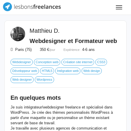
Toggle
navigat
Matthieu D.
Webdesigner et Formateur web
Paris (75) 350 €
4-6 ans
/jour
Expérience :
Webdesigner
Conception web
Création site internet
CSS3
Développeur web
HTML5
Intégration web
Web design
Web designer
Wordpress
En quelques mots
Je suis intégrateur/webdesigner freelance et spécialisé dans
WordPress. Je crée des thèmes personnalisés WordPress à
partir d'une maquette ou je personnalise un thème existant
servant de base de travail.
Je travaille avec plusieurs agences de communication et