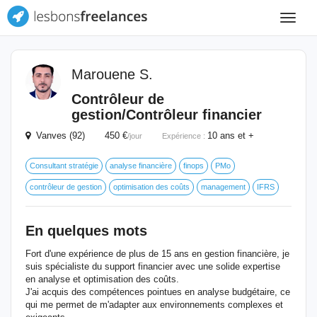
Toggle
navigat
Marouene S.
Contrôleur de
gestion/Contrôleur financier
Vanves (92) 450 €
10 ans et +
/jour
Expérience :
Consultant stratégie
analyse financière
finops
PMo
contrôleur de gestion
optimisation des coûts
management
IFRS
En quelques mots
Fort d'une expérience de plus de 15 ans en gestion financière, je
suis spécialiste du support financier avec une solide expertise
en analyse et optimisation des coûts.
J'ai acquis des compétences pointues en analyse budgétaire, ce
qui me permet de m'adapter aux environnements complexes et