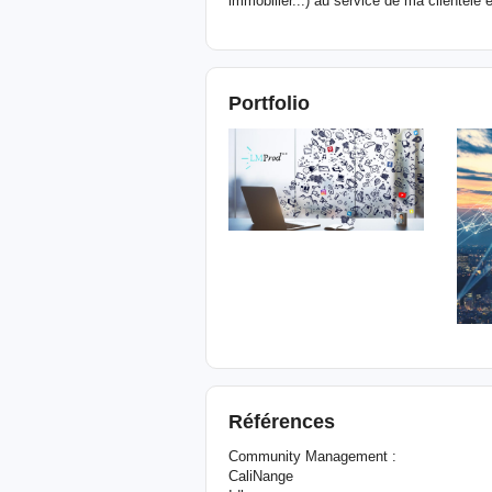
immobilier...) au service de ma clientèle 
Portfolio
Références
Community Management :
CaliNange