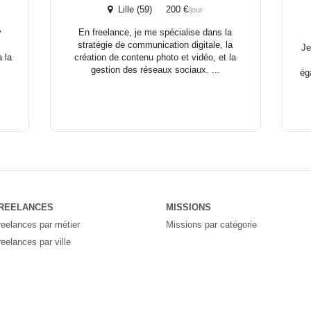
Lille (59) 200 €
/jour
y
En freelance, je me spécialise dans la
stratégie de communication digitale, la
Je
 la
création de contenu photo et vidéo, et la
gestion des réseaux sociaux. ...
ég
REELANCES
MISSIONS
reelances par métier
Missions par catégorie
reelances par ville