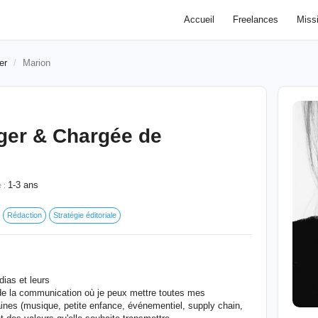
Accueil
Freelances
Miss
er
Marion
er & Chargée de
1-3 ans
e :
Rédaction
Stratégie éditoriale
ias et leurs
e de la communication où je peux mettre toutes mes
es (musique, petite enfance, événementiel, supply chain,