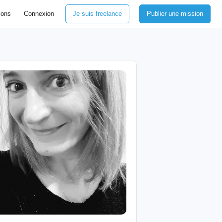
ions
Connexion
Je suis freelance
Publier une mission