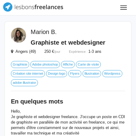
Toggle
navigat
Marion B.
Graphiste et webdesigner
Angers (49) 250 €
1-3 ans
/jour
Expérience :
Graphiste
Adobe photoshop
Affiche
Carte de visite
Création site internet
Design logo
Flyers
Illustration
Wordpress
adobe illustrator
En quelques mots
Hello,
Je graphiste et webdesigner freelance. J'occupe un poste en CDI
de graphiste en parallèle de mon activité en freelance, ce qui me
permets d'être constamment sur de nouveaux projets et ainsi,
travailler ma technique et ma créativité