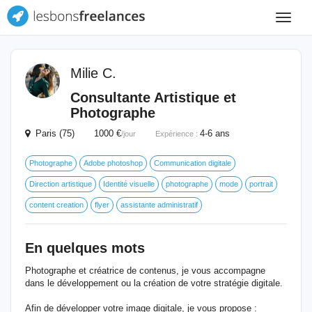
Toggle
navigat
Milie C.
Consultante Artistique et
Photographe
Paris (75) 1000 €
4-6 ans
/jour
Expérience :
Photographe
Adobe photoshop
Communication digitale
Direction artistique
Identité visuelle
photographe
mode
portrait
content creation
flyer
assistante administratif
En quelques mots
Photographe et créatrice de contenus, je vous accompagne
dans le développement ou la création de votre stratégie digitale.
Afin de développer votre image digitale, je vous propose :