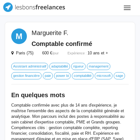
Toggle
navigat
Marguerite F.
M
Comptable confirmé
Paris (75) 600 €
10 ans et +
/jour
Expérience :
Assistant administratif
adaptabilité
rigueur
management
gestion financière
paie
power bi
comptabilité
microsoft
sage
En quelques mots
Comptable confirmée avec plus de 14 ans d'expérience, je
maîtrise l'ensemble des aspects de la comptabilité générale et
analytique. Mon parcours inclut des postes à responsabilité au
sein cabinet d'expertise comptable, PME et Grands groupes.
Compétences clés : gestion comptable complète, reporting
financier, consolidation, fiscalité, paie et RH. Expérience en
management d'équipe et en mise en place d'ERP (SAP, Sage).