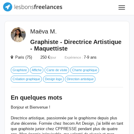
Toggle
navigat
Maëva M.
Graphiste - Directrice Artistique
- Maquettiste
Paris (75) 250 €
7-9 ans
/jour
Expérience :
Graphiste
Affiche
Carte de visite
Charte graphique
Création graphique
Design logo
Direction artistique
En quelques mots
Bonjour et Bienvenue !
Directrice artistique, passionnée par le graphisme depuis plus
d'une décennie. Formée chez Itecom Art Design, j'ai brillé en tant
que graphiste junior chez CPPRESSE pendant plus de quatre