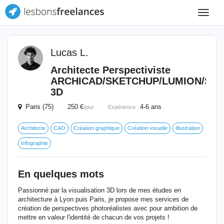
Toggle
navigat
Lucas L.
Architecte Perspectiviste
ARCHICAD/SKETCHUP/LUMION/SC
3D
Paris (75) 250 €
4-6 ans
/jour
Expérience :
Architecte
CAO
Création graphique
Création visuelle
Illustration
Infographie
En quelques mots
Passionné par la visualisation 3D lors de mes études en
architecture à Lyon puis Paris, je propose mes services de
création de perspectives photoréalistes avec pour ambition de
mettre en valeur l'identité de chacun de vos projets !