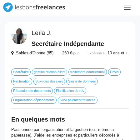
Toggle
navigat
Leïla J.
Secrétaire Indépendante
Sables-d'Olonne (85) 250 €
10 ans et +
/jour
Expérience :
Secrétaire
gestion relation client
traitement courrier/mail
Devis
Facturation
Suivi des dossiers
Saisie de données
Rédaction de documents
Planification de rdv
Organisation déplacements
Suivi paiement/relances
En quelques mots
Passionnée par l’organisation et la gestion (oui, même la
paperasse). J’aide les entreprises et particuliers débordés à