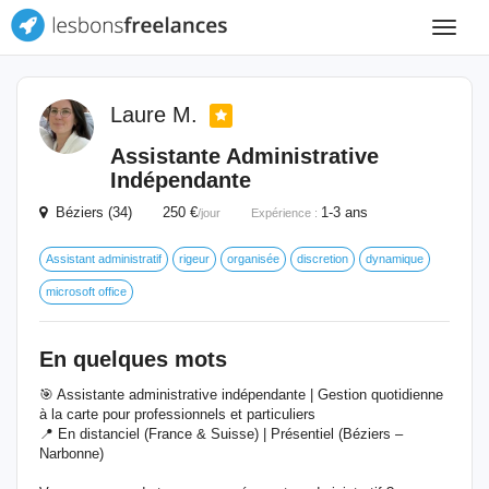
Toggle
navigat
Laure M.
Assistante Administrative
Indépendante
Béziers (34) 250 €
1-3 ans
/jour
Expérience :
Assistant administratif
rigeur
organisée
discretion
dynamique
microsoft office
En quelques mots
🎯 Assistante administrative indépendante | Gestion quotidienne
à la carte pour professionnels et particuliers
📍 En distanciel (France & Suisse) | Présentiel (Béziers –
Narbonne)