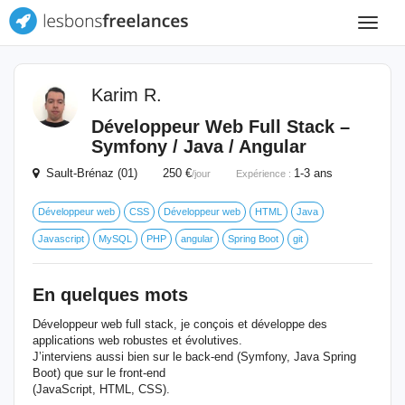
Toggle
navigat
Karim R.
Développeur Web Full Stack –
Symfony / Java / Angular
Sault-Brénaz (01) 250 €
1-3 ans
/jour
Expérience :
Développeur web
CSS
Développeur web
HTML
Java
Javascript
MySQL
PHP
angular
Spring Boot
git
En quelques mots
Développeur web full stack, je conçois et développe des
applications web robustes et évolutives.
J’interviens aussi bien sur le back-end (Symfony, Java Spring
Boot) que sur le front-end
(JavaScript, HTML, CSS).