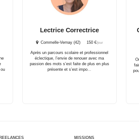
Lectrice Correctrice
Commelle-Vernay (42) 150 €
/jour
Après un parcours scolaire et professionnel
une
éclectique, l’envie de renouer avec ma
O
e
passion des mots s’est faite de plus en plus
fa
 ou
présente et s’est impo...
pou
REELANCES
MISSIONS