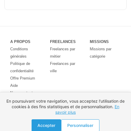
A PROPOS
FREELANCES
MISSIONS
Conditions
Freelances par
Missions par
générales
métier
catégorie
Politique de
Freelances par
confidentialité
ville
Offre Premium
Aide
Nous contacter
Avis des
En poursuivant votre navigation, vous acceptez l'utilisation de
cookies à des fins statistiques et de personnalisation.
En
utilisateurs
savoir plus
Partenaires
Pays
Proposer une mission
Accepter
Personnaliser