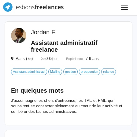
Toggle
navigat
Jordan F.
Assistant administratif
freelance
Paris (75) 350 €
7-9 ans
/jour
Expérience :
Assistant administratif
Mailing
gestion
prospection
relance
En quelques mots
J'accompagne les chefs d'entreprise, les TPE et PME qui
souhaitent se consacrer pleinement au coeur de leur activité et
se libérer des tâches administratives.