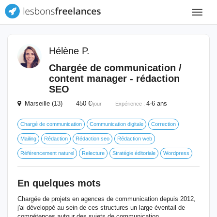
Toggle
navigat
Hélène P.
Chargée de communication /
content manager - rédaction
SEO
Marseille (13) 450 €
4-6 ans
/jour
Expérience :
Chargé de communication
Communication digitale
Correction
Mailing
Rédaction
Rédaction seo
Rédaction web
Référencement naturel
Relecture
Stratégie éditoriale
Wordpress
En quelques mots
Chargée de projets en agences de communication depuis 2012,
j'ai développé au sein de ces structures un large éventail de
compétences autour des sujets de communication.