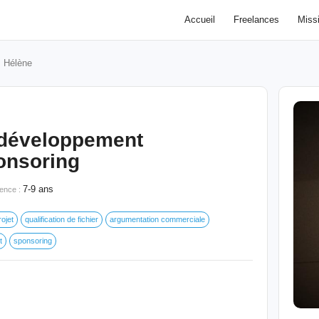
Accueil
Freelances
Miss
Hélène
 développement
onsoring
7-9 ans
ence :
rojet
qualification de fichier
argumentation commerciale
t
sponsoring