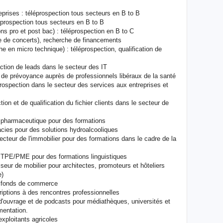
eprises : téléprospection tous secteurs en B to B
éprospection tous secteurs en B to B
ns pro et post bac) : téléprospection en B to C
he de concerts), recherche de financements
e en micro technique) : téléprospection, qualification de
ction de leads dans le secteur des IT
s de prévoyance auprès de professionnels libéraux de la santé
prospection dans le secteur des services aux entreprises et
ion et de qualification du fichier clients dans le secteur de
r pharmaceutique pour des formations
cies pour des solutions hydroalcooliques
cteur de l'immobilier pour des formations dans le cadre de la
s TPE/PME pour des formations linguistiques
seur de mobilier pour architectes, promoteurs et hôteliers
e)
e fonds de commerce
iptions à des rencontres professionnelles
'ouvrage et de podcasts pour médiathèques, universités et
mentation.
exploitants agricoles