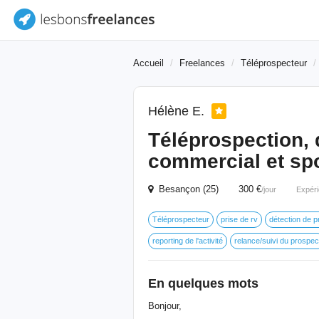
Accueil
Freelances
Téléprospecteur
Hélène E.
Téléprospection,
commercial et sp
Besançon (25) 300 €
/jour
Expéri
Téléprospecteur
prise de rv
détection de p
reporting de l'activité
relance/suivi du prospec
En quelques mots
Bonjour,