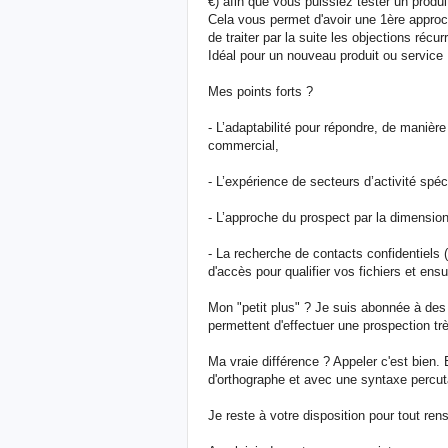
€) afin que vous puissiez tester un produi
Cela vous permet d'avoir une 1ère approch
de traiter par la suite les objections récur
Idéal pour un nouveau produit ou service 
Mes points forts ?
- L’adaptabilité pour répondre, de maniè
commercial,
- L’expérience de secteurs d’activité spéc
- L’approche du prospect par la dimension 
- La recherche de contacts confidentiels (
d'accès pour qualifier vos fichiers et ensu
Mon "petit plus" ? Je suis abonnée à des
permettent d'effectuer une prospection trè
Ma vraie différence ? Appeler c'est bien. 
d'orthographe et avec une syntaxe percuta
Je reste à votre disposition pour tout r