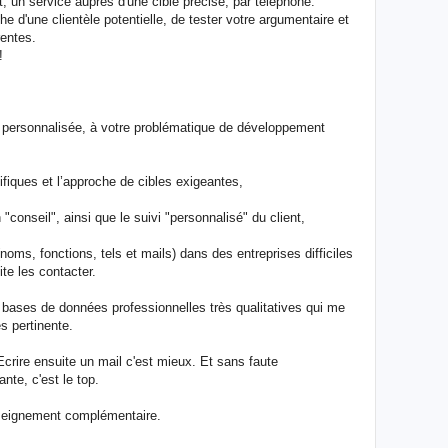
t, un service auprès d'une cible précise, par téléphone.
e d'une clientèle potentielle, de tester votre argumentaire et
rentes.
!
re personnalisée, à votre problématique de développement
ifiques et l’approche de cibles exigeantes,
"conseil", ainsi que le suivi "personnalisé" du client,
noms, fonctions, tels et mails) dans des entreprises difficiles
ite les contacter.
 bases de données professionnelles très qualitatives qui me
s pertinente.
Ecrire ensuite un mail c'est mieux. Et sans faute
nte, c'est le top.
enseignement complémentaire.