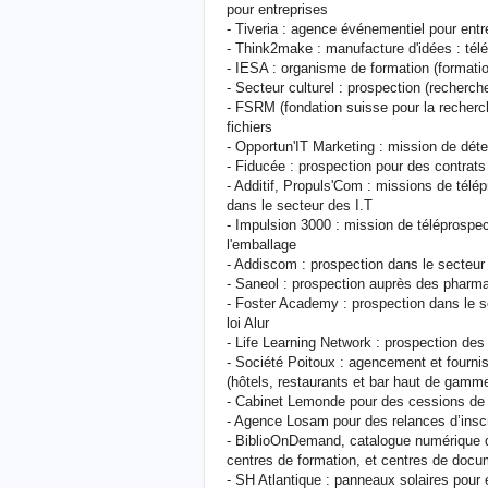
pour entreprises
- Tiveria : agence événementiel pour entr
- Think2make : manufacture d'idées : tél
- IESA : organisme de formation (formatio
- Secteur culturel : prospection (recherc
- FSRM (fondation suisse pour la recherch
fichiers
- Opportun'IT Marketing : mission de déte
- Fiducée : prospection pour des contrat
- Additif, Propuls'Com : missions de télé
dans le secteur des I.T
- Impulsion 3000 : mission de téléprospect
l'emballage
- Addiscom : prospection dans le secteu
- Saneol : prospection auprès des pharma
- Foster Academy : prospection dans le se
loi Alur
- Life Learning Network : prospection de
- Société Poitoux : agencement et fournis
(hôtels, restaurants et bar haut de gamm
- Cabinet Lemonde pour des cessions d
- Agence Losam pour des relances d’inscr
- BiblioOnDemand, catalogue numérique d
centres de formation, et centres de docu
- SH Atlantique : panneaux solaires pour 