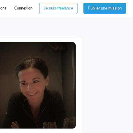
ions
Connexion
Je suis freelance
Publier une mission