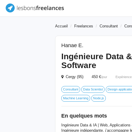
Accueil
Freelances
Consultant
Cons
Hanae E.
Ingénieure Data &
Software
Cergy (95) 450 €
/jour
Expérience
Consultant
Data Scientist
Design applicati
Machine Learning
Node.js
En quelques mots
Ingénieure Data & IA | Web, Applications 
Ingénieure indépendante, j’accompagne le