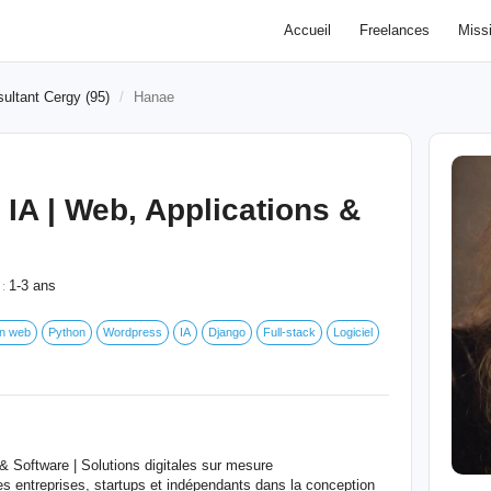
Accueil
Freelances
Miss
ultant Cergy (95)
Hanae
 IA | Web, Applications &
1-3 ans
 :
on web
Python
Wordpress
IA
Django
Full-stack
Logiciel
& Software | Solutions digitales sur mesure
s entreprises, startups et indépendants dans la conception