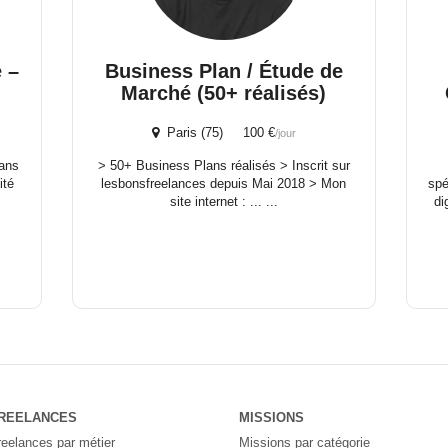
 –
Business Plan / Étude de
Marché (50+ réalisés)
Paris (75) 100 €
/jour
dans
> 50+ Business Plans réalisés > Inscrit sur
ité
lesbonsfreelances depuis Mai 2018 > Mon
spé
site internet : ... ...
di
REELANCES
MISSIONS
reelances par métier
Missions par catégorie