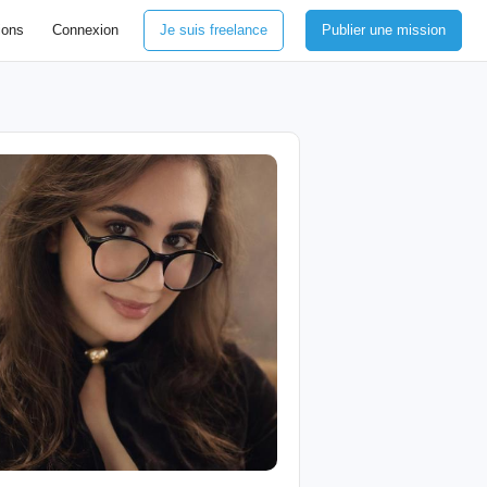
ions
Connexion
Je suis freelance
Publier une mission