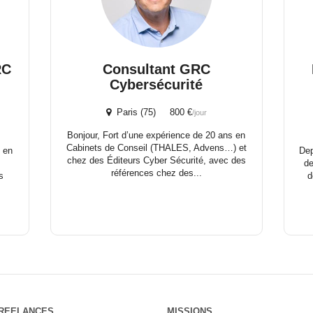
RC
Consultant GRC
Cybersécurité
Paris (75) 800 €
/jour
Bonjour, Fort d’une expérience de 20 ans en
Cabinets de Conseil (THALES, Advens…) et
 en
Dep
chez des Éditeurs Cyber Sécurité, avec des
de
références chez des...
s
d
REELANCES
MISSIONS