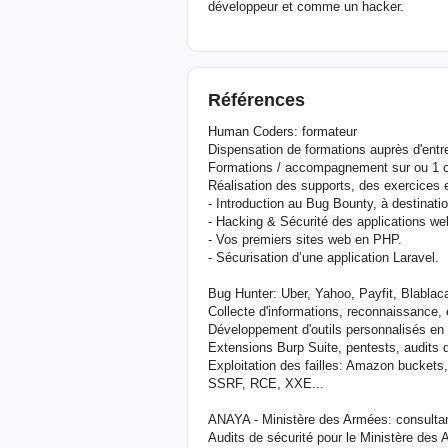
développeur et comme un hacker.
Références
Human Coders: formateur
Dispensation de formations auprès d'entr
Formations / accompagnement sur ou 1 ou
Réalisation des supports, des exercices e
- Introduction au Bug Bounty, à destinati
- Hacking & Sécurité des applications we
- Vos premiers sites web en PHP.
- Sécurisation d’une application Laravel.
Bug Hunter: Uber, Yahoo, Payfit, Blablac
Collecte d'informations, reconnaissance, e
Développement d'outils personnalisés en
Extensions Burp Suite, pentests, audits 
Exploitation des failles: Amazon bucket
SSRF, RCE, XXE...
ANAYA - Ministère des Armées: consultant
Audits de sécurité pour le Ministère des 