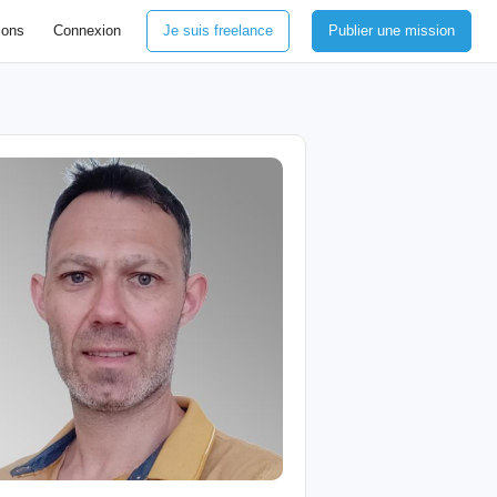
ions
Connexion
Je suis freelance
Publier une mission