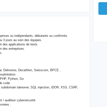
eprises ou indépendants, débutants ou confirmés.
 3 jours au sein des équipes.
t des applications de tests.
on des entreprises.
b.
ar, Deliveroo, Decathlon, Swisscom, BPCE...
xploitation.
 PHP, Python, Go.
de code.
s, subdomain takeover, SQL injection, IDOR, XSS, CSRF,
 / auditeur cybersécurité
Armées :