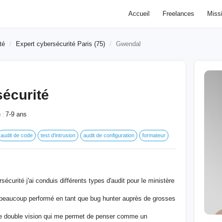
Accueil
Freelances
Miss
té
Expert cybersécurité Paris (75)
Gwendal
sécurité
7-9 ans
e :
audit de code
test d'intrusion
audit de configuration
formateur
sécurité j'ai conduis différents types d'audit pour le ministère
t beaucoup performé en tant que bug hunter auprès de grosses
tte double vision qui me permet de penser comme un