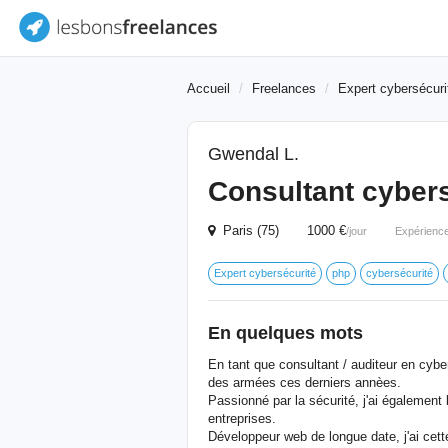
Accueil
Freelances
Expert cybersécuri
Gwendal L.
Consultant cyber
Paris (75) 1000 €
/jour
Expérienc
Expert cybersécurité
php
cybersécurité
En quelques mots
En tant que consultant / auditeur en cyber
des armées ces derniers annèes.
Passionné par la sécurité, j'ai égalemen
entreprises.
Développeur web de longue date, j'ai ce