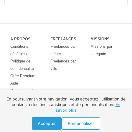
A PROPOS
FREELANCES
MISSIONS
Conditions
Freelances par
Missions par
générales
métier
catégorie
Politique de
Freelances par
confidentialité
ville
Offre Premium
Aide
Nous contacter
Avis des
En poursuivant votre navigation, vous acceptez l'utilisation de
cookies à des fins statistiques et de personnalisation.
En
utilisateurs
savoir plus
Partenaires
Pays
Proposer une mission
Accepter
Personnaliser