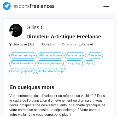
Toggle
navigat
Gilles C.
Directeur Artistique Freelance
Toulouse (31) 350 €
10 ans et +
/jour
Expérience :
Directeur artistique
Affiche publicitaire
Carte de visite
Catalogue
Création brochure
Création graphique
Design logo
Flyers
Identité graphique
Identité visuelle
plv
En quelques mots
Votre entreprise doit développer ou refondre sa visibilité ? Dans
le cadre de l’organisation d’un événement ou d’un salon, vous
devez prospecter de nouveaux clients ? La charte graphique de
votre entreprise nécessite un dépoussiérage ? Votre carte ou
votre visibilité ne vous correspond plus ?